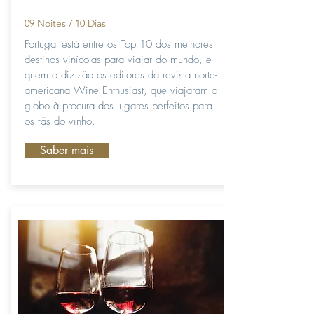
09 Noites / 10
Dias
Portugal está entre os Top 10 dos melhores
destinos vinícolas para viajar do mundo, e
quem o diz são os editores da revista norte-
americana Wine Enthusiast, que viajaram o
globo à procura dos lugares perfeitos para
os fãs do vinho.
Saber mais