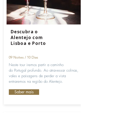
Descubra o
Alentejo com
Lisboa e Porto
09 Noites / 10
Dias
Neste tour iremos partir a caminho
do Portugal profundo. Ao atravessar colinas,
vales e paisagens de perder a vista
entraremos na região do Alentejo.
Saber mais